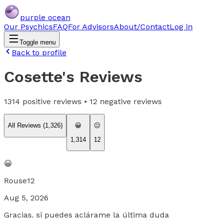
purple ocean
Our Psychics
FAQ
For Advisors
About/Contact
Log in
Toggle menu
Back to profile
Cosette
's Reviews
1314
positive reviews •
12
negative reviews
All Reviews (
1,326
)
😀
😐
1,314
12
😀
Rouse12
Aug 5, 2026
Gracias. si puedes aclárame la última duda