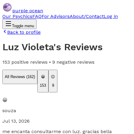
purple ocean
Our Psychics
FAQ
For Advisors
About/Contact
Log in
Toggle menu
Back to profile
Luz Violeta
's Reviews
153
positive reviews •
9
negative reviews
All Reviews (
162
)
😀
😐
153
9
😀
souza
Jul 13, 2026
me encanta consultarme con luz. gracias bella