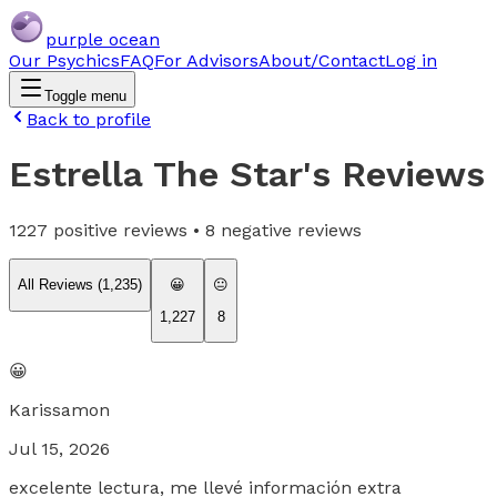
purple ocean
Our Psychics
FAQ
For Advisors
About/Contact
Log in
Toggle menu
Back to profile
Estrella The Star
's Reviews
1227
positive reviews •
8
negative reviews
All Reviews (
1,235
)
😀
😐
1,227
8
😀
Karissamon
Jul 15, 2026
excelente lectura, me llevé información extra