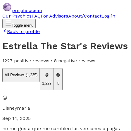
purple ocean
Our Psychics
FAQ
For Advisors
About/Contact
Log in
Toggle menu
Back to profile
Estrella The Star
's Reviews
1227
positive reviews •
8
negative reviews
All Reviews (
1,235
)
😀
😐
1,227
8
😐
Disneymaria
Sep 14, 2025
no me gusta que me cambien las versiones o pagas