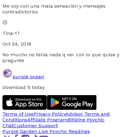
Me voy con una mala sensación y mensajes
contradictorios
😐
Tina-17
Oct 24, 2018
No mucho no tenia nada q ver con lo que quise y
pregunte
purple ocean
Download it today
Terms of Use
Privacy Policy
Advisor Terms and
Conditions
Affiliate Program
BitWine Psychic
Chat
Customer Support
Purple Garden Live
Psychic Readings