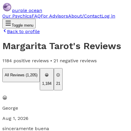
purple ocean
Our Psychics
FAQ
For Advisors
About/Contact
Log in
Toggle menu
Back to profile
Margarita Tarot
's Reviews
1184
positive reviews •
21
negative reviews
All Reviews (
1,205
)
😀
😐
1,184
21
😀
George
Aug 1, 2026
sinceramente buena