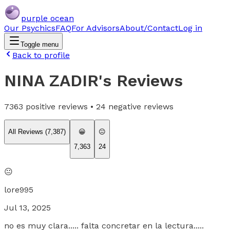
purple ocean
Our Psychics
FAQ
For Advisors
About/Contact
Log in
Toggle menu
Back to profile
NINA ZADIR
's Reviews
7363
positive reviews •
24
negative reviews
All Reviews (
7,387
)
😀
😐
7,363
24
😐
lore995
Jul 13, 2025
no es muy clara..... falta concretar en la lectura.....