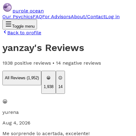
purple ocean
Our Psychics
FAQ
For Advisors
About/Contact
Log in
Toggle menu
Back to profile
yanzay
's Reviews
1938
positive reviews •
14
negative reviews
All Reviews (
1,952
)
😀
😐
1,938
14
😀
yurena
Aug 4, 2026
Me sorprende lo acertada, excelente!