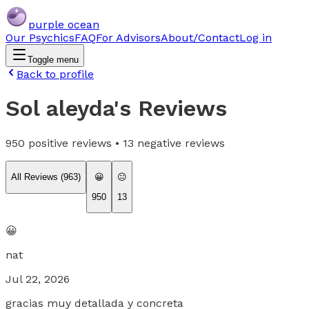
purple ocean
Our Psychics
FAQ
For Advisors
About/Contact
Log in
Toggle menu
Back to profile
Sol aleyda
's Reviews
950
positive reviews •
13
negative reviews
All Reviews (
963
)
😀
😐
950
13
😀
nat
Jul 22, 2026
gracias muy detallada y concreta