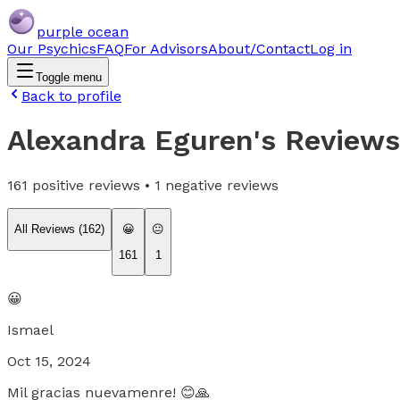
purple ocean
Our Psychics
FAQ
For Advisors
About/Contact
Log in
Toggle menu
Back to profile
Alexandra Eguren
's Reviews
161
positive reviews •
1
negative reviews
All Reviews (
162
)
😀
😐
161
1
😀
Ismael
Oct 15, 2024
Mil gracias nuevamenre! 😊🙏