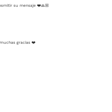
smitir su mensaje ❤️🙏🏼
 muchas gracias ❤️