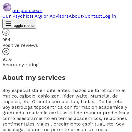
purple ocean
Our Psychics
FAQ
For Advisors
About/Contact
Log in
Toggle menu
954
Positive reviews
93%
Accuracy rating
About my services
Soy especialista en diferentes mazos de tarot como el
mítico, egipcio, oshio zen, Rider waite, Marsella, de
ángeles, etc. Oráculo como el tao, hadas, Delfos, etc
Soy astróloga topocentrica con formación académica y
graduada, realizó la carta astral de manera predictiva y
como asesoramiento en temas academicos, relaciones
sentimentales, viajes , crecimiento espiritual, etc. Soy
psicóloga, lo que me permite prestar un mejor