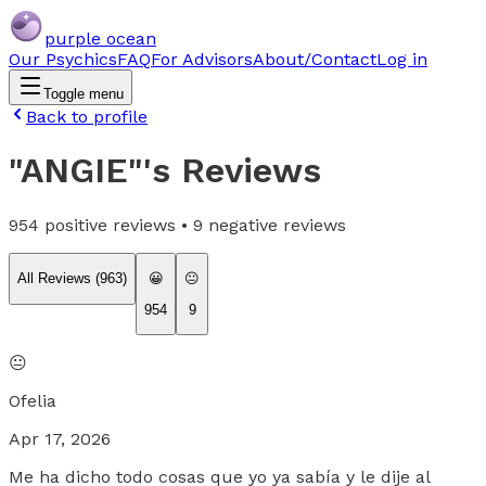
purple ocean
Our Psychics
FAQ
For Advisors
About/Contact
Log in
Toggle menu
Back to profile
"ANGIE"
's Reviews
954
positive reviews •
9
negative reviews
All Reviews (
963
)
😀
😐
954
9
😐
Ofelia
Apr 17, 2026
Me ha dicho todo cosas que yo ya sabía y le dije al